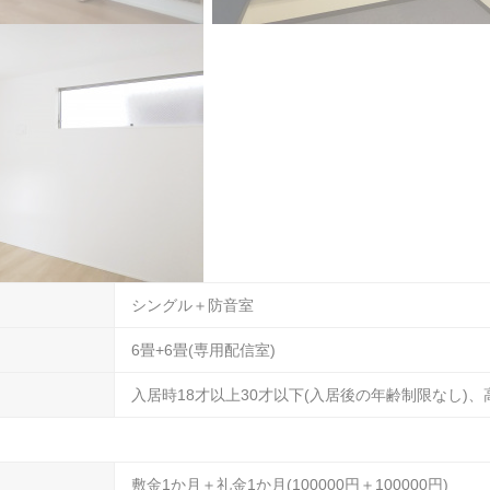
ゲー
シングル＋防音室
6畳+6畳(専用配信室)
入居時18才以上30才以下(入居後の年齢制限なし)
敷金1か月＋礼金1か月(100000円＋100000円)