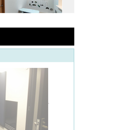
リビング
,
Gaming PC(101号室)