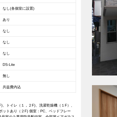
なし(各個室に設置)
あり
なし
なし
なし
DS-Lite
無し
共益費内込
F)、トイレ（１，２F)、洗濯乾燥機（１F）、
ットあり（２F) 個室：PC、ベッドフレー
01号室のみ専用防音配信室、全部屋ペアガラス